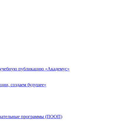
 учебную публикацию «Академус»
ции, создаем будущее»
овательные программы (ПООП)