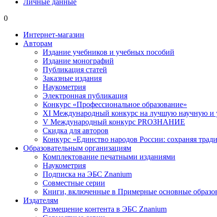
Личные данные
0
Интернет-магазин
Авторам
Издание учебников и учебных пособий
Издание монографий
Публикация статей
Заказные издания
Наукометрия
Электронная публикация
Конкурс «Профессиональное образование»
XI Международный конкурс на лучшую научную и
V Международный конкурс PROЗНАНИЕ
Скидка для авторов
Конкурс «Единство народов России: сохраняя тради
Образовательным организациям
Комплектование печатными изданиями
Наукометрия
Подписка на ЭБС Znanium
Совместные серии
Книги, включенные в Примерные основные образ
Издателям
Размещение контента в ЭБС Znanium