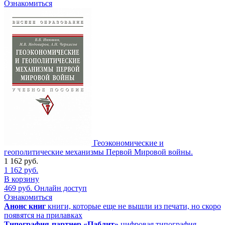
Ознакомиться
Геоэкономические и
геополитические механизмы Первой Мировой войны.
1 162
руб.
1 162
руб.
В корзину
469
руб.
Онлайн доступ
Ознакомиться
Анонс книг
книги, которые еще не вышли из печати, но скоро
появятся на прилавках
Типография-партнер «Паблит»
цифровая типография