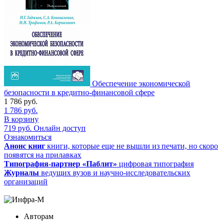
Обеспечение экономической
безопасности в кредитно-финансовой сфере
1 786
руб.
1 786
руб.
В корзину
719
руб.
Онлайн доступ
Ознакомиться
Анонс книг
книги, которые еще не вышли из печати, но скоро
появятся на прилавках
Типография-партнер «Паблит»
цифровая типография
Журналы
ведущих вузов и научно-исследовательских
организаций
Авторам