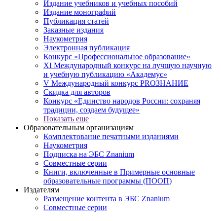
Издание учебников и учебных пособий
Издание монографий
Публикация статей
Заказные издания
Наукометрия
Электронная публикация
Конкурс «Профессиональное образование»
XI Международный конкурс на лучшую научную
и учебную публикацию «Академус»
V Международный конкурс PROЗНАНИЕ
Скидка для авторов
Конкурс «Единство народов России: сохраняя
традиции, создаем будущее»
Показать еще
Образовательным организациям
Комплектование печатными изданиями
Наукометрия
Подписка на ЭБС Znanium
Совместные серии
Книги, включенные в Примерные основные
образовательные программы (ПООП)
Издателям
Размещение контента в ЭБС Znanium
Совместные серии