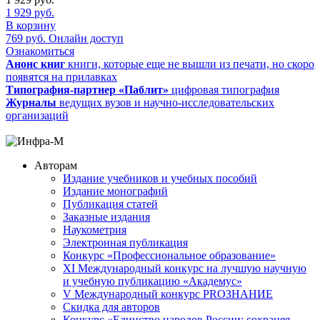
1 929
руб.
В корзину
769
руб.
Онлайн доступ
Ознакомиться
Анонс книг
книги, которые еще не вышли из печати, но скоро
появятся на прилавках
Типография-партнер «Паблит»
цифровая типография
Журналы
ведущих вузов и научно-исследовательских
организаций
Авторам
Издание учебников и учебных пособий
Издание монографий
Публикация статей
Заказные издания
Наукометрия
Электронная публикация
Конкурс «Профессиональное образование»
XI Международный конкурс на лучшую научную
и учебную публикацию «Академус»
V Международный конкурс PROЗНАНИЕ
Скидка для авторов
Конкурс «Единство народов России: сохраняя