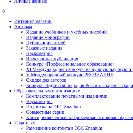
Личные данные
0
Интернет-магазин
Авторам
Издание учебников и учебных пособий
Издание монографий
Публикация статей
Заказные издания
Наукометрия
Электронная публикация
Конкурс «Профессиональное образование»
XI Международный конкурс на лучшую научную и
V Международный конкурс PROЗНАНИЕ
Скидка для авторов
Конкурс «Единство народов России: сохраняя тради
Образовательным организациям
Комплектование печатными изданиями
Наукометрия
Подписка на ЭБС Znanium
Совместные серии
Книги, включенные в Примерные основные образ
Издателям
Размещение контента в ЭБС Znanium