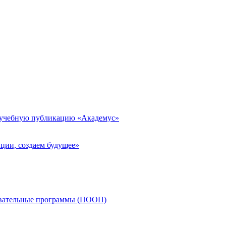
 учебную публикацию «Академус»
ции, создаем будущее»
овательные программы (ПООП)