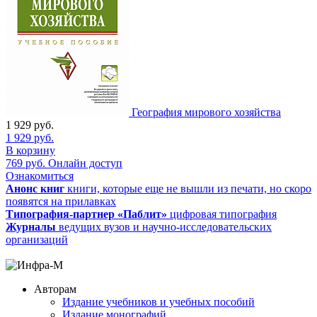
География мирового хозяйства
1 929
руб.
1 929
руб.
В корзину
769
руб.
Онлайн доступ
Ознакомиться
Анонс книг
книги, которые еще не вышли из печати, но скоро
появятся на прилавках
Типография-партнер «Паблит»
цифровая типография
Журналы
ведущих вузов и научно-исследовательских
организаций
Авторам
Издание учебников и учебных пособий
Издание монографий