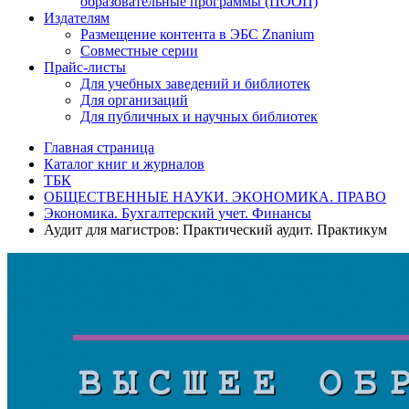
образовательные программы (ПООП)
Издателям
Размещение контента в ЭБС Znanium
Совместные серии
Прайс-листы
Для учебных заведений и библиотек
Для организаций
Для публичных и научных библиотек
Главная страница
Каталог книг и журналов
ТБК
ОБЩЕСТВЕННЫЕ НАУКИ. ЭКОНОМИКА. ПРАВО
Экономика. Бухгалтерский учет. Финансы
Аудит для магистров: Практический аудит. Практикум