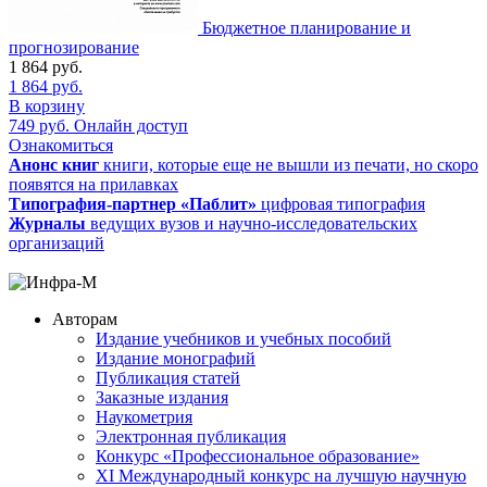
Бюджетное планирование и
прогнозирование
1 864
руб.
1 864
руб.
В корзину
749
руб.
Онлайн доступ
Ознакомиться
Анонс книг
книги, которые еще не вышли из печати, но скоро
появятся на прилавках
Типография-партнер «Паблит»
цифровая типография
Журналы
ведущих вузов и научно-исследовательских
организаций
Авторам
Издание учебников и учебных пособий
Издание монографий
Публикация статей
Заказные издания
Наукометрия
Электронная публикация
Конкурс «Профессиональное образование»
XI Международный конкурс на лучшую научную