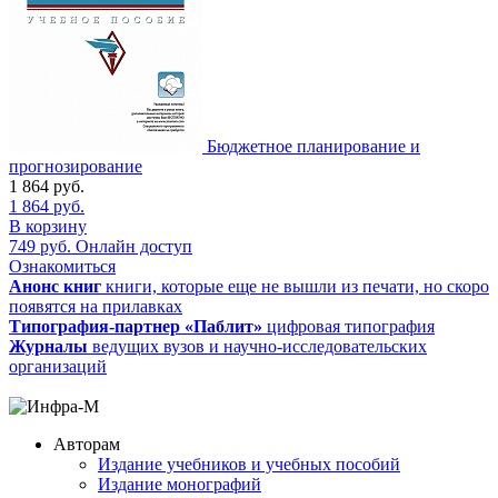
Бюджетное планирование и
прогнозирование
1 864
руб.
1 864
руб.
В корзину
749
руб.
Онлайн доступ
Ознакомиться
Анонс книг
книги, которые еще не вышли из печати, но скоро
появятся на прилавках
Типография-партнер «Паблит»
цифровая типография
Журналы
ведущих вузов и научно-исследовательских
организаций
Авторам
Издание учебников и учебных пособий
Издание монографий