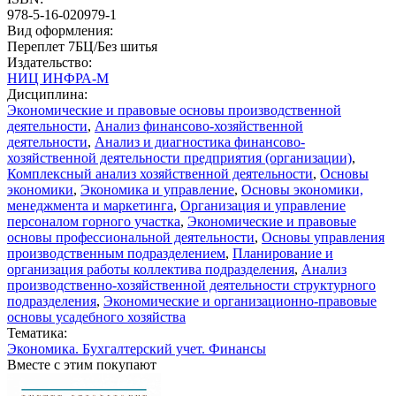
978-5-16-020979-1
Вид оформления:
Переплет 7БЦ/Без шитья
Издательство:
НИЦ ИНФРА-М
Дисциплина:
Экономические и правовые основы производственной
деятельности
,
Анализ финансово-хозяйственной
деятельности
,
Анализ и диагностика финансово-
хозяйственной деятельности предприятия (организации)
,
Комплексный анализ хозяйственной деятельности
,
Основы
экономики
,
Экономика и управление
,
Основы экономики,
менеджмента и маркетинга
,
Организация и управление
персоналом горного участка
,
Экономические и правовые
основы профессиональной деятельности
,
Основы управления
производственным подразделением
,
Планирование и
организация работы коллектива подразделения
,
Анализ
производственно-хозяйственной деятельности структурного
подразделения
,
Экономические и организационно-правовые
основы усадебного хозяйства
Тематика:
Экономика. Бухгалтерский учет. Финансы
Вместе с этим покупают