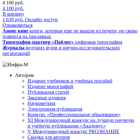
4 100
руб.
4 100
руб.
В корзину
1 639
руб.
Онлайн доступ
Ознакомиться
Анонс книг
книги, которые еще не вышли из печати, но скоро
появятся на прилавках
Типография-партнер «Паблит»
цифровая типография
Журналы
ведущих вузов и научно-исследовательских
организаций
Авторам
Издание учебников и учебных пособий
Издание монографий
Публикация статей
Заказные издания
Наукометрия
Электронная публикация
Конкурс «Профессиональное образование»
XI Международный конкурс на лучшую научную
и учебную публикацию «Академус»
V Международный конкурс PROЗНАНИЕ
Скидка для авторов