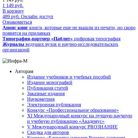
1 149
руб.
В корзину
489
руб.
Онлайн доступ
Ознакомиться
Анонс книг
книги, которые еще не вышли из печати, но скоро
появятся на прилавках
Типография-партнер «Паблит»
цифровая типография
Журналы
ведущих вузов и научно-исследовательских
организаций
Авторам
Издание учебников и учебных пособий
Издание монографий
Публикация статей
Заказные издания
Наукометрия
Электронная публикация
Конкурс «Профессиональное образование»
XI Международный конкурс на лучшую научную
и учебную публикацию «Академус»
V Международный конкурс PROЗНАНИЕ
Скидка для авторов
Конкурс «Единство народов России: сохраняя