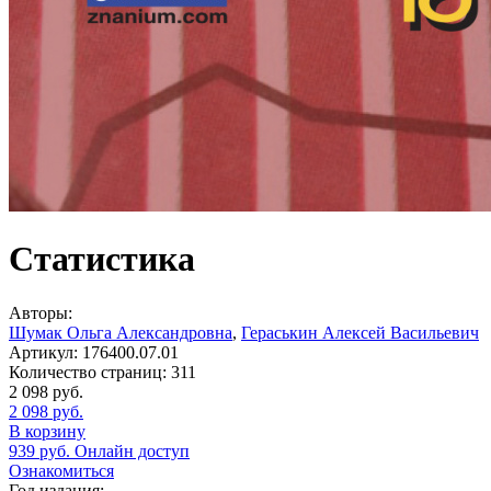
Статистика
Авторы:
Шумак Ольга Александровна
,
Гераськин Алексей Васильевич
Артикул:
176400.07.01
Количество страниц:
311
2 098
руб.
2 098
руб.
В корзину
939
руб.
Онлайн доступ
Ознакомиться
Год издания: