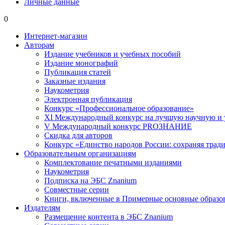
Личные данные
0
Интернет-магазин
Авторам
Издание учебников и учебных пособий
Издание монографий
Публикация статей
Заказные издания
Наукометрия
Электронная публикация
Конкурс «Профессиональное образование»
XI Международный конкурс на лучшую научную и
V Международный конкурс PROЗНАНИЕ
Скидка для авторов
Конкурс «Единство народов России: сохраняя тради
Образовательным организациям
Комплектование печатными изданиями
Наукометрия
Подписка на ЭБС Znanium
Совместные серии
Книги, включенные в Примерные основные образ
Издателям
Размещение контента в ЭБС Znanium