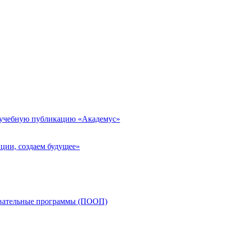
 учебную публикацию «Академус»
ции, создаем будущее»
овательные программы (ПООП)