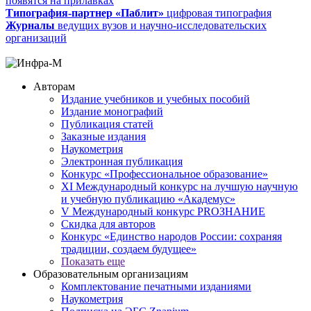
появятся на прилавках
Типография-партнер «Паблит»
цифровая типография
Журналы
ведущих вузов и научно-исследовательских
организаций
Авторам
Издание учебников и учебных пособий
Издание монографий
Публикация статей
Заказные издания
Наукометрия
Электронная публикация
Конкурс «Профессиональное образование»
XI Международный конкурс на лучшую научную
и учебную публикацию «Академус»
V Международный конкурс PROЗНАНИЕ
Скидка для авторов
Конкурс «Единство народов России: сохраняя
традиции, создаем будущее»
Показать еще
Образовательным организациям
Комплектование печатными изданиями
Наукометрия