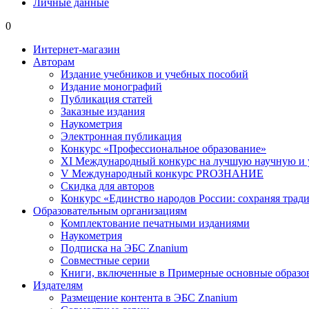
Личные данные
0
Интернет-магазин
Авторам
Издание учебников и учебных пособий
Издание монографий
Публикация статей
Заказные издания
Наукометрия
Электронная публикация
Конкурс «Профессиональное образование»
XI Международный конкурс на лучшую научную и
V Международный конкурс PROЗНАНИЕ
Скидка для авторов
Конкурс «Единство народов России: сохраняя тради
Образовательным организациям
Комплектование печатными изданиями
Наукометрия
Подписка на ЭБС Znanium
Совместные серии
Книги, включенные в Примерные основные образ
Издателям
Размещение контента в ЭБС Znanium