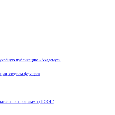
 учебную публикацию «Академус»
ции, создаем будущее»
овательные программы (ПООП)