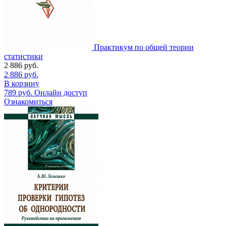
Практикум по общей теории
статистики
2 886
руб.
2 886
руб.
В корзину
789
руб.
Онлайн доступ
Ознакомиться