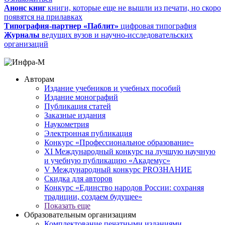
Анонс книг
книги, которые еще не вышли из печати, но скоро
появятся на прилавках
Типография-партнер «Паблит»
цифровая типография
Журналы
ведущих вузов и научно-исследовательских
организаций
Авторам
Издание учебников и учебных пособий
Издание монографий
Публикация статей
Заказные издания
Наукометрия
Электронная публикация
Конкурс «Профессиональное образование»
XI Международный конкурс на лучшую научную
и учебную публикацию «Академус»
V Международный конкурс PROЗНАНИЕ
Скидка для авторов
Конкурс «Единство народов России: сохраняя
традиции, создаем будущее»
Показать еще
Образовательным организациям
Комплектование печатными изданиями