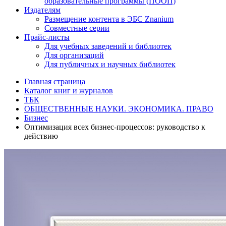
образовательные программы (ПООП)
Издателям
Размещение контента в ЭБС Znanium
Совместные серии
Прайс-листы
Для учебных заведений и библиотек
Для организаций
Для публичных и научных библиотек
Главная страница
Каталог книг и журналов
ТБК
ОБЩЕСТВЕННЫЕ НАУКИ. ЭКОНОМИКА. ПРАВО
Бизнес
Оптимизация всех бизнес-процессов: руководство к
действию