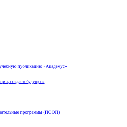
 учебную публикацию «Академус»
ции, создаем будущее»
овательные программы (ПООП)