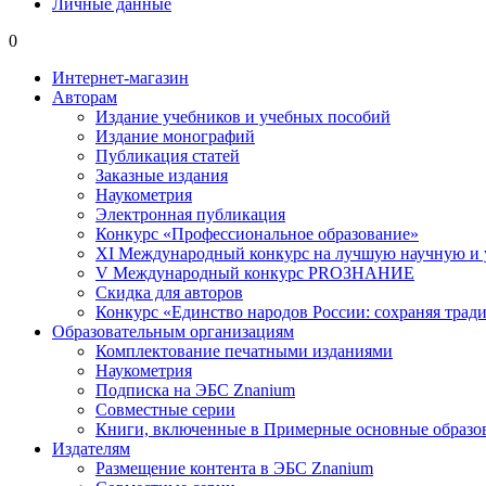
Личные данные
0
Интернет-магазин
Авторам
Издание учебников и учебных пособий
Издание монографий
Публикация статей
Заказные издания
Наукометрия
Электронная публикация
Конкурс «Профессиональное образование»
XI Международный конкурс на лучшую научную и
V Международный конкурс PROЗНАНИЕ
Скидка для авторов
Конкурс «Единство народов России: сохраняя тради
Образовательным организациям
Комплектование печатными изданиями
Наукометрия
Подписка на ЭБС Znanium
Совместные серии
Книги, включенные в Примерные основные образ
Издателям
Размещение контента в ЭБС Znanium