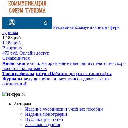
Рекламная коммуникация в сфере
туризма
1 188
руб.
1 188
руб.
В корзину
479
руб.
Онлайн доступ
Ознакомиться
Анонс книг
книги, которые еще не вышли из печати, но скоро
появятся на прилавках
Типография-партнер «Паблит»
цифровая типография
Журналы
ведущих вузов и научно-исследовательских
организаций
Авторам
Издание учебников и учебных пособий
Издание монографий
Публикация статей
Заказные издания