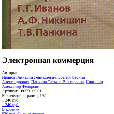
Электронная коммерция
Авторы:
Иванов Геннадий Геннадьевич
,
Брагин Леонид
Александрович
,
Панкина Татьяна Викторовна
,
Никишин
Александр Федорович
Артикул:
180550.09.01
Количество страниц:
192
1 240
руб.
1 240
руб.
В корзину
579
руб.
Онлайн доступ