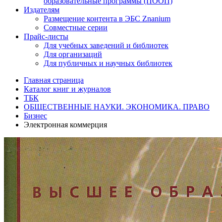
образовательные программы (ПООП)
Издателям
Размещение контента в ЭБС Znanium
Совместные серии
Прайс-листы
Для учебных заведений и библиотек
Для организаций
Для публичных и научных библиотек
Главная страница
Каталог книг и журналов
ТБК
ОБЩЕСТВЕННЫЕ НАУКИ. ЭКОНОМИКА. ПРАВО
Бизнес
Электронная коммерция