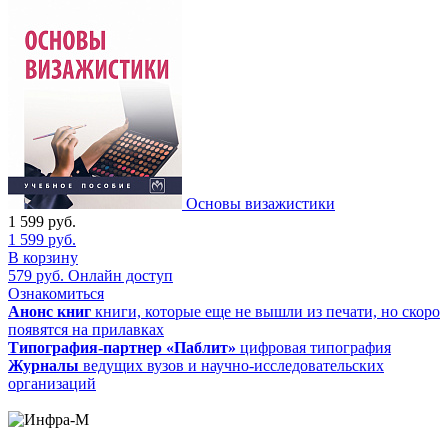
Основы визажистики
1 599
руб.
1 599
руб.
В корзину
579
руб.
Онлайн доступ
Ознакомиться
Анонс книг
книги, которые еще не вышли из печати, но скоро
появятся на прилавках
Типография-партнер «Паблит»
цифровая типография
Журналы
ведущих вузов и научно-исследовательских
организаций