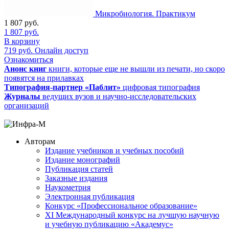
Микробиология. Практикум
1 807
руб.
1 807
руб.
В корзину
719
руб.
Онлайн доступ
Ознакомиться
Анонс книг
книги, которые еще не вышли из печати, но скоро
появятся на прилавках
Типография-партнер «Паблит»
цифровая типография
Журналы
ведущих вузов и научно-исследовательских
организаций
Авторам
Издание учебников и учебных пособий
Издание монографий
Публикация статей
Заказные издания
Наукометрия
Электронная публикация
Конкурс «Профессиональное образование»
XI Международный конкурс на лучшую научную
и учебную публикацию «Академус»