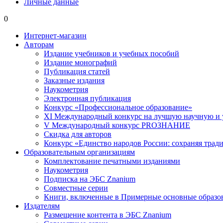
Личные данные
0
Интернет-магазин
Авторам
Издание учебников и учебных пособий
Издание монографий
Публикация статей
Заказные издания
Наукометрия
Электронная публикация
Конкурс «Профессиональное образование»
XI Международный конкурс на лучшую научную и
V Международный конкурс PROЗНАНИЕ
Скидка для авторов
Конкурс «Единство народов России: сохраняя тради
Образовательным организациям
Комплектование печатными изданиями
Наукометрия
Подписка на ЭБС Znanium
Совместные серии
Книги, включенные в Примерные основные образ
Издателям
Размещение контента в ЭБС Znanium