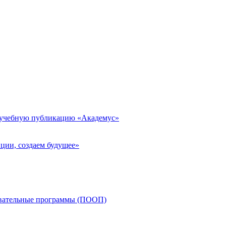
 учебную публикацию «Академус»
ции, создаем будущее»
овательные программы (ПООП)