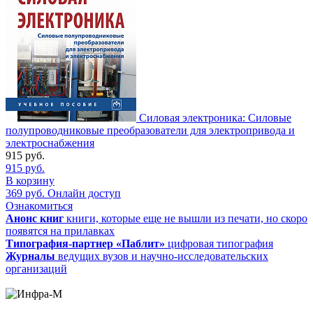
Силовая электроника: Силовые
полупроводниковые преобразователи для электропривода и
электроснабжения
915
руб.
915
руб.
В корзину
369
руб.
Онлайн доступ
Ознакомиться
Анонс книг
книги, которые еще не вышли из печати, но скоро
появятся на прилавках
Типография-партнер «Паблит»
цифровая типография
Журналы
ведущих вузов и научно-исследовательских
организаций