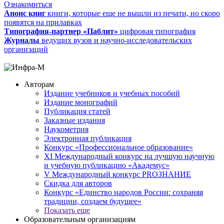
Ознакомиться
Анонс книг
книги, которые еще не вышли из печати, но скоро
появятся на прилавках
Типография-партнер «Паблит»
цифровая типография
Журналы
ведущих вузов и научно-исследовательских
организаций
Авторам
Издание учебников и учебных пособий
Издание монографий
Публикация статей
Заказные издания
Наукометрия
Электронная публикация
Конкурс «Профессиональное образование»
XI Международный конкурс на лучшую научную
и учебную публикацию «Академус»
V Международный конкурс PROЗНАНИЕ
Скидка для авторов
Конкурс «Единство народов России: сохраняя
традиции, создаем будущее»
Показать еще
Образовательным организациям