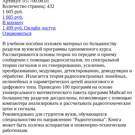
Артикул:
057700.08.01
Количество страниц:
432
1 605
руб.
1 605
руб.
В корзину
1 499
руб.
Онлайн доступ
Ознакомиться
В учебном пособии изложен материал по большинству
разделов вузовской программы одноименного курса.
Рассматриваются основы теории по передаче и приему
сообщении с помощью радиосигналов, по спектральной
теории сигналов и их генерированию, усилению,
преобразованию, модуляции, детектированию, демодуляции и
обработке. Излагается теория радиоэлектронных линейных,
нелинейных и параметрических цепей аналогового и
цифрового типа. Приведено 100 программ на основе
универсального математического пакета программ Mathcad по
большинству разделов дисциплины, позволяющие с помощью
компьютера анализировать и рассчитывать радиотехнические
цепи и сигналы.
Рекомендовано для студентов вузов, обучающихся
специальностям по направлению "Радиотехника". Книга
может быть полезна аспирантам и инженерно-техническим
работникам.