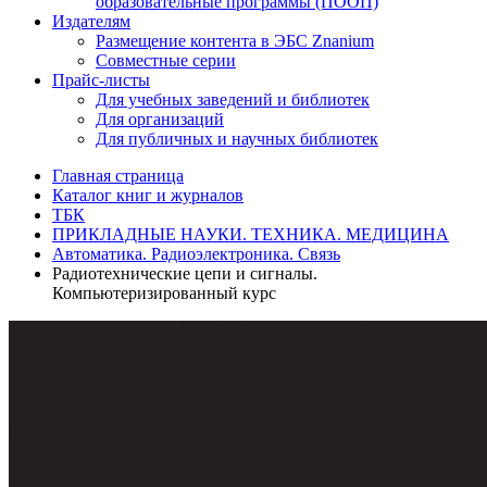
образовательные программы (ПООП)
Издателям
Размещение контента в ЭБС Znanium
Совместные серии
Прайс-листы
Для учебных заведений и библиотек
Для организаций
Для публичных и научных библиотек
Главная страница
Каталог книг и журналов
ТБК
ПРИКЛАДНЫЕ НАУКИ. ТЕХНИКА. МЕДИЦИНА
Автоматика. Радиоэлектроника. Связь
Радиотехнические цепи и сигналы.
Компьютеризированный курс