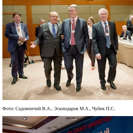
Фото: Садовничий В.А., Эскиндаров М.А., Чубик П.С.