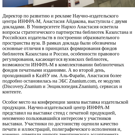
Директор по развитию и рекламе Научно-издательского
центра ИНФРА-М, Анастасия Айдакова, выступила с двумя
докладами. В Университете Нархоз Анастасия осветила
вопросы стратегического партнерства библиотек Казахстана и
Российских издательств в построении образовательного
пространства вуза. В рамках доклада были обозначены
основные отличия в принципах формирования фондов
библиотек Казахстана и России, особенности правового
регулирования, касающегося вузовских библиотек,
возможности ИНФРА-М в комплектовании библиотечных
фондов печатными изданиями. А во второй день,
проходивший в КазНУ им. Аль-Фараби, Анастасия более
подробно остановилась на ЭБС Znanium.com, ее модулях
(Discovery.Znanium и Энциклопедия.Znanium), сервисах и
контенте.
Особое место на конференции заняла выставка издательской
продукции. Научно-издательский центр ИНФРА-М
представил на выставке стенд с печатной продукцией,
неизменно пользовавшийся интересом у участников
выставки. Участники по достоинству оценили качество
печати и иллюстраций, полиграфического исполнения и,
конечно, отметили широту тематического ассортимента.