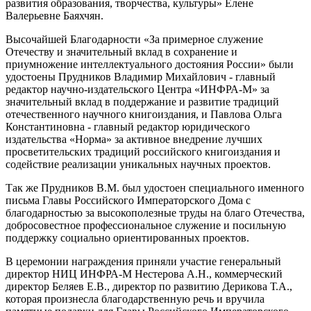
развития образования, творчества, культуры» Елене
Валерьевне Баяхчян.
Высочайшей Благодарности «За примерное служение
Отечеству и значительный вклад в сохранение и
приумножение интеллектуального достояния России» были
удостоены Прудников Владимир Михайлович - главный
редактор научно-издательского Центра «ИНФРА-М» за
значительный вклад в поддержание и развитие традиций
отечественного научного книгоиздания, и Павлова Ольга
Константиновна - главный редактор юридического
издательства «Норма» за активное внедрение лучших
просветительских традиций российского книгоиздания и
содействие реализации уникальных научных проектов.
Так же Прудников В.М. был удостоен специального именного
письма Главы Российского Императорского Дома с
благодарностью за высокополезные труды на благо Отечества,
добросовестное профессиональное служение и посильную
поддержку социально ориентированных проектов.
В церемонии награждения приняли участие генеральный
директор НИЦ ИНФРА-М Нестерова А.Н., коммерческий
директор Беляев Е.В., директор по развитию Дерикова Т.А.,
которая произнесла благодарственную речь и вручила