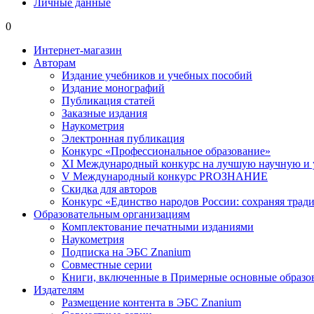
Личные данные
0
Интернет-магазин
Авторам
Издание учебников и учебных пособий
Издание монографий
Публикация статей
Заказные издания
Наукометрия
Электронная публикация
Конкурс «Профессиональное образование»
XI Международный конкурс на лучшую научную и
V Международный конкурс PROЗНАНИЕ
Скидка для авторов
Конкурс «Единство народов России: сохраняя тради
Образовательным организациям
Комплектование печатными изданиями
Наукометрия
Подписка на ЭБС Znanium
Совместные серии
Книги, включенные в Примерные основные образ
Издателям
Размещение контента в ЭБС Znanium