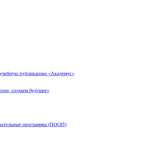
 учебную публикацию «Академус»
ции, создаем будущее»
овательные программы (ПООП)