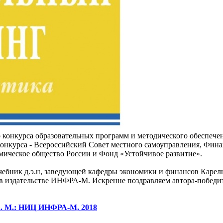
о конкурса образовательных программ и методического обеспеч
конкурса - Всероссийский Совет местного самоуправления, Фин
мическое общество России и Фонд «Устойчивое развитие».
чебник д.э.н, заведующей кафедры экономики и финансов Кар
в издательстве ИНФРА-М. Искренне поздравляем автора-победит
а. М.: НИЦ ИНФРА-М, 2018