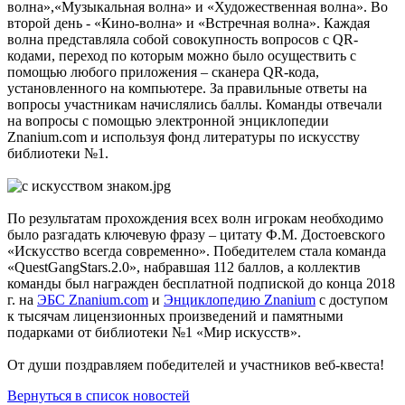
волна»,«Музыкальная волна» и «Художественная волна». Во
второй день - «Кино-волна» и «Встречная волна». Каждая
волна представляла собой совокупность вопросов с QR-
кодами, переход по которым можно было осуществить с
помощью любого приложения – сканера QR-кода,
установленного на компьютере. За правильные ответы на
вопросы участникам начислялись баллы. Команды отвечали
на вопросы с помощью электронной энциклопедии
Znanium.com и используя фонд литературы по искусству
библиотеки №1.
По результатам прохождения всех волн игрокам необходимо
было разгадать ключевую фразу – цитату Ф.М. Достоевского
«Искусство всегда современно». Победителем стала команда
«QuestGangStars.2.0», набравшая 112 баллов, а коллектив
команды был награжден бесплатной подпиской до конца 2018
г. на
ЭБС Znanium.com
и
Энциклопедию Znanium
с доступом
к тысячам лицензионных произведений и памятными
подарками от библиотеки №1 «Мир искусств».
От души поздравляем победителей и участников веб-квеста!
Вернуться в список новостей