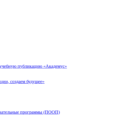
 учебную публикацию «Академус»
ции, создаем будущее»
овательные программы (ПООП)