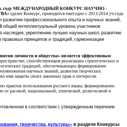
. году
МЕЖДУНАРОДНЫЙ КОНКУРС НАУЧНО -
ТВА»
(далее Конкурс, проводится ежегодно с 2013-2014 уч.года
 развитию профессионального опыта и научных знаний,
й
общий интеллектуальный уровень участников
го наследия, укреплению лучших научных школ, развитию
ю правовых принципов и традиций, гармонизации
азвития личности и общества» является эффективным
пространстве, способствующим реализации стратегических и
агогических традиций, обеспечивающих формирование
реумножения научных знаний, развития творческих
во имя защиты своих законных прав и интересов.
ию практик использования русского языка, формированию
 от расовой, национальной, этнической, религиозной и
дготовленная в соответствии с утвержденным перечнем
зования, творчества, культуры»
в разделе Конкурсы