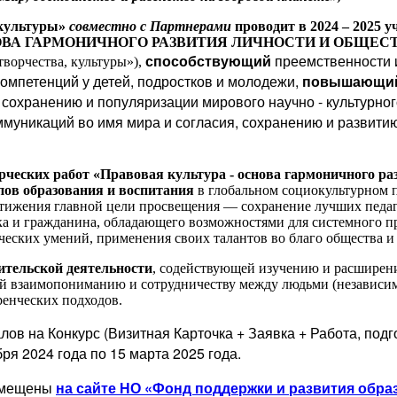
 культуры»
совместно с Партнерами
проводит
в 202
4
– 202
5
уч
ОВА ГАРМОНИЧНОГО РАЗВИТИЯ ЛИЧНОСТИ И ОБЩЕС
способствующий
преемственности и
ворчества, культуры»),
омпетенций у детей, подростков и молодежи,
повышающи
 сохранению и популяризации мирового научно - культурно
муникаций во имя мира и согласия, сохранению и развити
ческих работ «Правовая культура - основа гармоничного р
пов образования и воспитания
в глобальном социокультурном 
остижения главной цели просвещения — сохранение лучших пед
ка и гражданина, обладающего возможностями для системного п
еских умений, применения своих талантов во благо общества и 
ительской деятельности
, содействующей изучению и расширен
й взаимопониманию и сотрудничеству между людьми (независимо
ренческих подходов.
лов на Конкурс
(Визитная Карточка + Заявка + Работа, по
бря 2024 года по 15 марта 2025 года.
змещены
на сайте НО «Фонд поддержки и развития обра