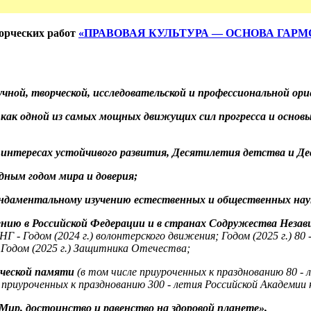
орческих работ
«ПРАВОВАЯ КУЛЬТУРА —
ОСНОВА ГАРМ
учной, творческой, исследовательской и профессиональной о
как одной из
самых мощных движущих сил прогресса и основы д
интересах устойчивого развития, Десятилетия детства и Де
ным годом мира и доверия;
даментальному изучению естественных и общественных наук 
нию в Российской Федерации и в странах Содружества Незави
Г - Годом (2024 г.) волонтерского движения; Годом (2025 г.) 80
и, Годом (2025 г.) Защитника Отечества;
ической памяти
(в том числе приуроченных к празднованию 80 -
приуроченных к празднованию 300 - летия Российской Академии н
ир, достоинство и равенство на здоровой планете»,