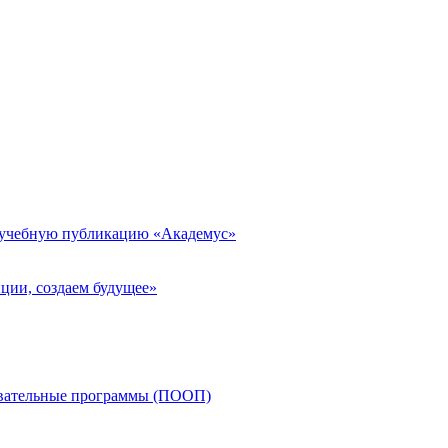
 учебную публикацию «Академус»
ции, создаем будущее»
овательные программы (ПООП)