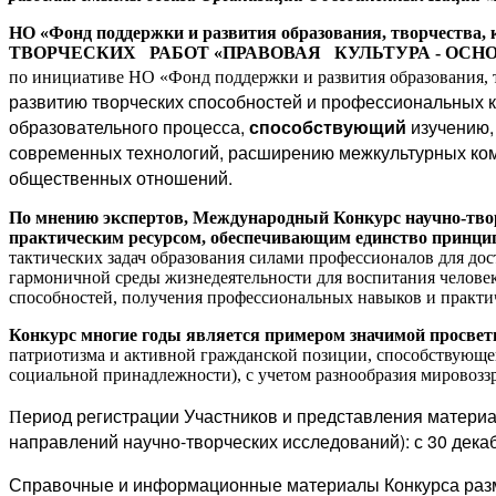
НО «Фонд поддержки и развития образования, творчества,
ТВОРЧЕСКИХ РАБОТ «ПРАВОВАЯ КУЛЬТУРА - ОСН
по инициативе НО «Фонд поддержки и развития образования, т
развитию творческих способностей и профессиональных к
образовательного процесса,
способствующий
изучению,
современных технологий, расширению межкультурных ком
общественных отношений.
По мнению экспертов,
Международный Конкурс научно-твор
практическим ресурсом, обеспечивающим единство принци
тактических задач образования силами профессионалов для д
гармоничной среды жизнедеятельности для воспитания челове
способностей, получения профессиональных навыков и практич
Конкурс многие годы является примером значимой просвет
патриотизма и активной гражданской позиции, способствующе
социальной принадлежности), с учетом разнообразия мировозз
ериод регистрации Участников и представления материа
П
направлений научно-творческих исследований)
:
с 30 дека
Справочные и информационные материалы Конкурса
ра