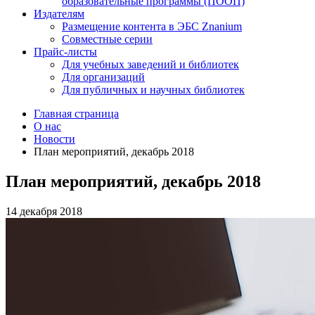
образовательные программы (ПООП)
Издателям
Размещение контента в ЭБС Znanium
Совместные серии
Прайс-листы
Для учебных заведений и библиотек
Для организаций
Для публичных и научных библиотек
Главная страница
О нас
Новости
План мероприятий, декабрь 2018
План мероприятий, декабрь 2018
14 декабря 2018