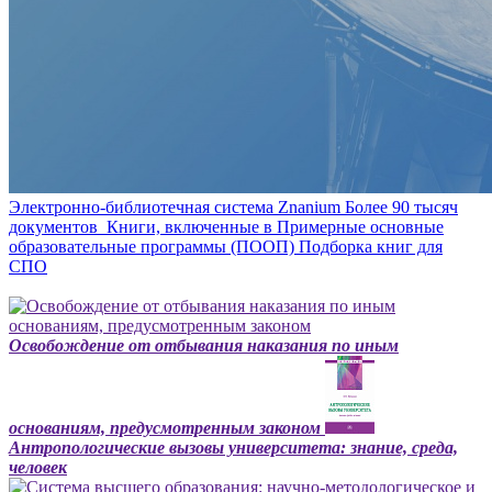
Электронно-библиотечная система Znanium
Более 90 тысяч
документов
Книги, включенные в Примерные основные
образовательные программы (ПООП)
Подборка книг для
СПО
Освобождение от отбывания наказания по иным
основаниям, предусмотренным законом
Антропологические вызовы университета: знание, среда,
человек