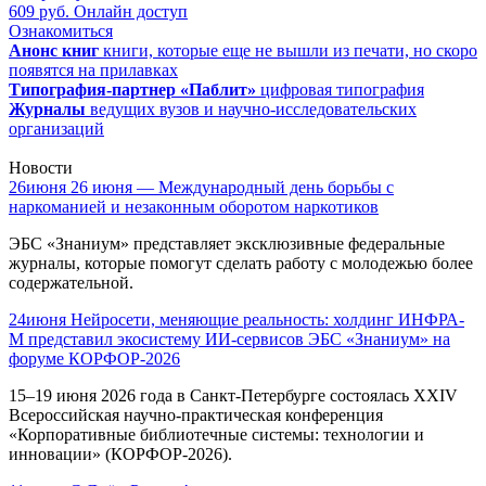
609
руб.
Онлайн доступ
Ознакомиться
Анонс книг
книги, которые еще не вышли из печати, но скоро
появятся на прилавках
Типография-партнер «Паблит»
цифровая типография
Журналы
ведущих вузов и научно-исследовательских
организаций
Новости
26
июня
26 июня — Международный день борьбы с
наркоманией и незаконным оборотом наркотиков
ЭБС «Знаниум» представляет эксклюзивные федеральные
журналы, которые помогут сделать работу с молодежью более
содержательной.
24
июня
Нейросети, меняющие реальность: холдинг ИНФРА-
М представил экосистему ИИ-сервисов ЭБС «Знаниум» на
форуме КОРФОР-2026
15–19 июня 2026 года в Санкт-Петербурге состоялась XXIV
Всероссийская научно-практическая конференция
«Корпоративные библиотечные системы: технологии и
инновации» (КОРФОР-2026).