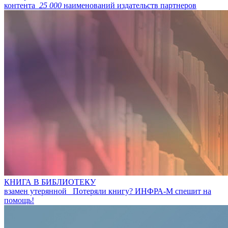
контента
25 000
наименований издательств партнеров
КНИГА В БИБЛИОТЕКУ
взамен утерянной
Потеряли книгу? ИНФРА-М спешит на
помощь!