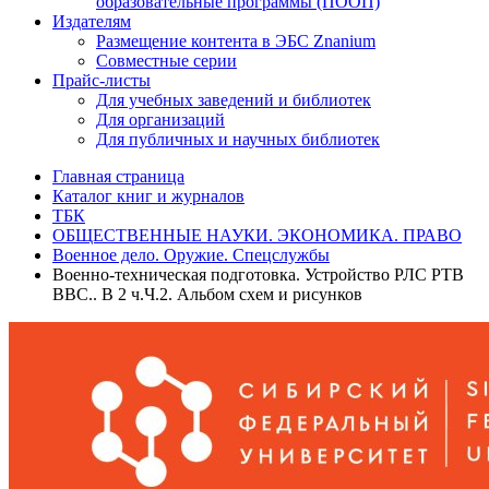
образовательные программы (ПООП)
Издателям
Размещение контента в ЭБС Znanium
Совместные серии
Прайс-листы
Для учебных заведений и библиотек
Для организаций
Для публичных и научных библиотек
Главная страница
Каталог книг и журналов
ТБК
ОБЩЕСТВЕННЫЕ НАУКИ. ЭКОНОМИКА. ПРАВО
Военное дело. Оружие. Спецслужбы
Военно-техническая подготовка. Устройство РЛС РТВ
ВВС.. В 2 ч.Ч.2. Альбом схем и рисунков