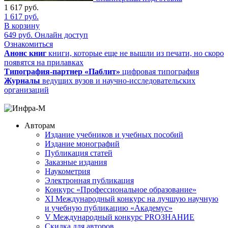
1 617
руб.
1 617
руб.
В корзину
649
руб.
Онлайн доступ
Ознакомиться
Анонс книг
книги, которые еще не вышли из печати, но скоро
появятся на прилавках
Типография-партнер «Паблит»
цифровая типография
Журналы
ведущих вузов и научно-исследовательских
организаций
Авторам
Издание учебников и учебных пособий
Издание монографий
Публикация статей
Заказные издания
Наукометрия
Электронная публикация
Конкурс «Профессиональное образование»
XI Международный конкурс на лучшую научную
и учебную публикацию «Академус»
V Международный конкурс PROЗНАНИЕ
Скидка для авторов