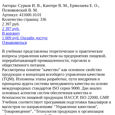
Авторы:
Сурков И. В., Кантере В. М., Ермолаева Е. О.,
Позняковский В. М.
Артикул:
411600.10.01
Количество страниц:
336
2 397
руб.
2 397
руб.
В корзину
1 009
руб.
Онлайн доступ
Ознакомиться
В учебнике представлены теоретические и практические
вопросы управления качеством на предприятиях пищевой,
перерабатывающей промышленности, торговли и
общественного питания.
Рассмотрены понятие "качество" как основное свойство
продукции и концепция всеобщего управления качеством
(TQM). Изложены этапы разработки, пути внедрения и
принципы аудита системы менеджмента качества на основе
международных стандартов ISO серии 9000. Дан анализ
основных аспектов систем обеспечения качества и
безопасности пищевой продукции HACCP, ISO 22000, GMP.
Учебник соответствует программам подготовки бакалавров и
магистров по направлениям: "Управление качеством",
"Товароведение", "Технология продукции и организация