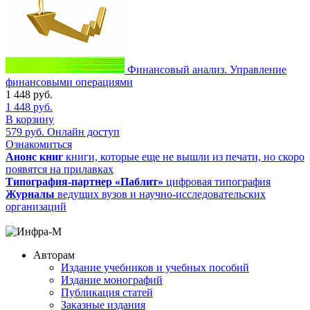
Финансовый анализ. Управление
финансовыми операциями
1 448
руб.
1 448
руб.
В корзину
579
руб.
Онлайн доступ
Ознакомиться
Анонс книг
книги, которые еще не вышли из печати, но скоро
появятся на прилавках
Типография-партнер «Паблит»
цифровая типография
Журналы
ведущих вузов и научно-исследовательских
организаций
Авторам
Издание учебников и учебных пособий
Издание монографий
Публикация статей
Заказные издания