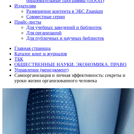
образовательные программы (ПООП)
Издателям
Размещение контента в ЭБС Znanium
Совместные серии
Прайс-листы
Для учебных заведений и библиотек
Для организаций
Для публичных и научных библиотек
Главная страница
Каталог книг и журналов
ТБК
ОБЩЕСТВЕННЫЕ НАУКИ. ЭКОНОМИКА. ПРАВО
Управление (менеджмент)
Самоорганизация и личная эффективность: секреты и
уроки жизни организованного человека