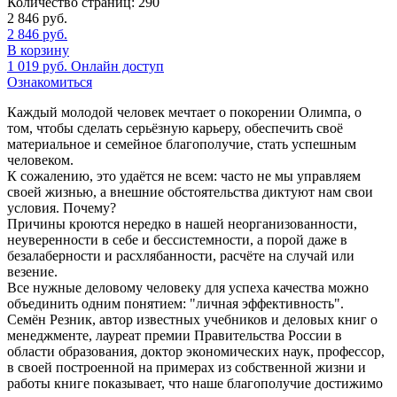
Количество страниц:
290
2 846
руб.
2 846
руб.
В корзину
1 019
руб.
Онлайн доступ
Ознакомиться
Каждый молодой человек мечтает о покорении Олимпа, о
том, чтобы сделать серьёзную карьеру, обеспечить своё
материальное и семейное благополучие, стать успешным
человеком.
К сожалению, это удаётся не всем: часто не мы управляем
своей жизнью, а внешние обстоятельства диктуют нам свои
условия. Почему?
Причины кроются нередко в нашей неорганизованности,
неуверенности в себе и бессистемности, а порой даже в
безалаберности и расхлябанности, расчёте на случай или
везение.
Все нужные деловому человеку для успеха качества можно
объединить одним понятием: "личная эффективность".
Семён Резник, автор известных учебников и деловых книг о
менеджменте, лауреат премии Правительства России в
области образования, доктор экономических наук, профессор,
в своей построенной на примерах из собственной жизни и
работы книге показывает, что наше благополучие достижимо