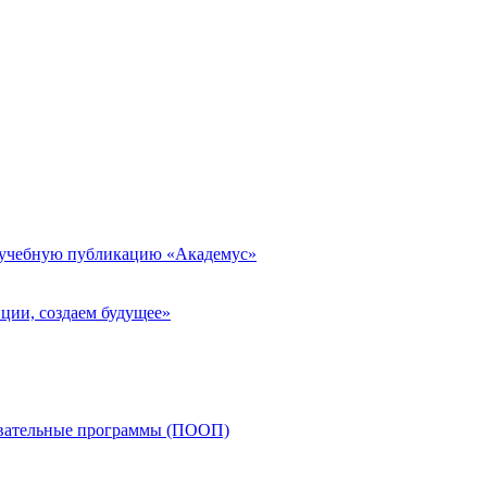
 учебную публикацию «Академус»
ции, создаем будущее»
овательные программы (ПООП)