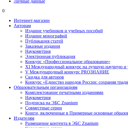
Личные данные
0
Интернет-магазин
Авторам
Издание учебников и учебных пособий
Издание монографий
Публикация статей
Заказные издания
Наукометрия
Электронная публикация
Конкурс «Профессиональное образование»
XI Международный конкурс на лучшую научную и
V Международный конкурс PROЗНАНИЕ
Скидка для авторов
Конкурс «Единство народов России: сохраняя тради
Образовательным организациям
Комплектование печатными изданиями
Наукометрия
Подписка на ЭБС Znanium
Совместные серии
Книги, включенные в Примерные основные образ
Издателям
Размещение контента в ЭБС Znanium