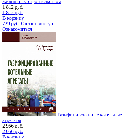
жилищным строительством
1 812
руб.
1 812
руб.
В корзину
729
руб.
Онлайн доступ
Ознакомиться
Газифицированные котельные
агрегаты
2 956
руб.
2 956
руб.
В корзину