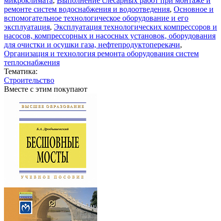
микроклимата
,
Выполнение слесарных работ при монтаже и
ремонте систем водоснабжения и водоотведения
,
Основное и
вспомогательное технологическое оборудование и его
эксплуатация
,
Эксплуатация технологических компрессоров и
насосов, компрессорных и насосных установок, оборудования
для очистки и осушки газа, нефтепродуктоперекачи
,
Организация и технология ремонта оборудования систем
теплоснабжения
Тематика:
Строительство
Вместе с этим покупают