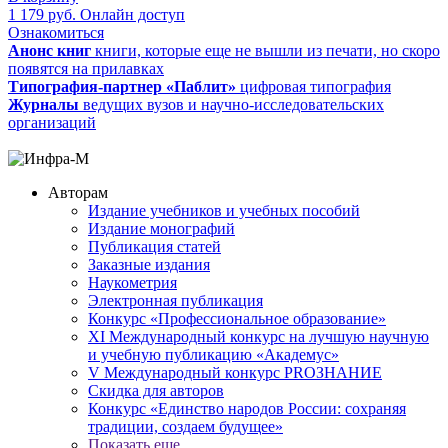
1 179
руб.
Онлайн доступ
Ознакомиться
Анонс книг
книги, которые еще не вышли из печати, но скоро
появятся на прилавках
Типография-партнер «Паблит»
цифровая типография
Журналы
ведущих вузов и научно-исследовательских
организаций
Авторам
Издание учебников и учебных пособий
Издание монографий
Публикация статей
Заказные издания
Наукометрия
Электронная публикация
Конкурс «Профессиональное образование»
XI Международный конкурс на лучшую научную
и учебную публикацию «Академус»
V Международный конкурс PROЗНАНИЕ
Скидка для авторов
Конкурс «Единство народов России: сохраняя
традиции, создаем будущее»
Показать еще