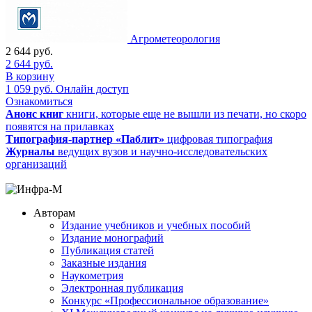
Агрометеорология
2 644
руб.
2 644
руб.
В корзину
1 059
руб.
Онлайн доступ
Ознакомиться
Анонс книг
книги, которые еще не вышли из печати, но скоро
появятся на прилавках
Типография-партнер «Паблит»
цифровая типография
Журналы
ведущих вузов и научно-исследовательских
организаций
Авторам
Издание учебников и учебных пособий
Издание монографий
Публикация статей
Заказные издания
Наукометрия
Электронная публикация
Конкурс «Профессиональное образование»