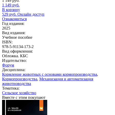
1 149
руб.
1 149
руб.
В корзину
529
руб.
Онлайн доступ
Ознакомиться
Год издания:
2025
Вид издания:
Учебное пособие
ISBN:
978-5-91134-173-2
Вид оформления:
Обложка. КБС
Издательство:
Форум
Дисциплина:
Кормление животных с основами кормопроизводства
,
Кормопроизводства
,
Механизация и автоматизация
животноводства
Тематика:
Сельское хозяйство
Вместе с этим покупают