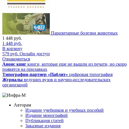
Паразитарные болезни животных
1 448
руб.
1 448
руб.
В корзину
579
руб.
Онлайн доступ
Ознакомиться
Анонс книг
книги, которые еще не вышли из печати, но скоро
появятся на прилавках
Типография-партнер «Паблит»
цифровая типография
Журналы
ведущих вузов и научно-исследовательских
организаций
Авторам
Издание учебников и учебных пособий
Издание монографий
Публикация статей
Заказные издания