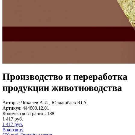
Производство и переработка
продукции животноводства
Авторы:
Чикалев А.И., Юлдашбаев Ю.А.
Артикул:
444600.12.01
Количество страниц:
188
1 417
руб.
1 417
руб.
В корзину