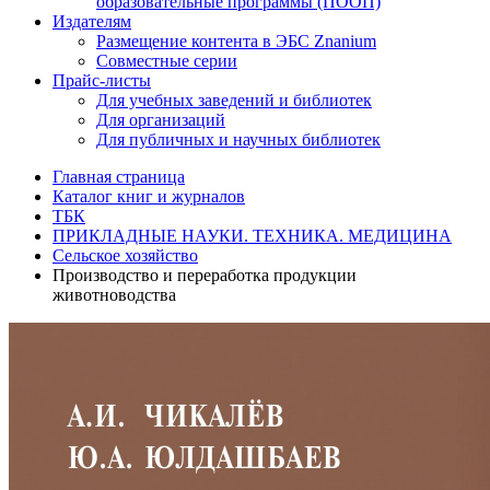
образовательные программы (ПООП)
Издателям
Размещение контента в ЭБС Znanium
Совместные серии
Прайс-листы
Для учебных заведений и библиотек
Для организаций
Для публичных и научных библиотек
Главная страница
Каталог книг и журналов
ТБК
ПРИКЛАДНЫЕ НАУКИ. ТЕХНИКА. МЕДИЦИНА
Сельское хозяйство
Производство и переработка продукции
животноводства