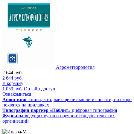
Агрометеорология
2 644
руб.
2 644
руб.
В корзину
1 059
руб.
Онлайн доступ
Ознакомиться
Анонс книг
книги, которые еще не вышли из печати, но скоро
появятся на прилавках
Типография-партнер «Паблит»
цифровая типография
Журналы
ведущих вузов и научно-исследовательских
организаций