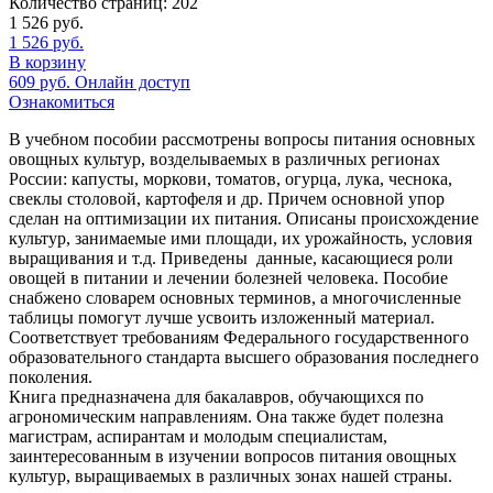
Количество страниц:
202
1 526
руб.
1 526
руб.
В корзину
609
руб.
Онлайн доступ
Ознакомиться
В учебном пособии рассмотрены вопросы питания основных
овощных культур, возделываемых в различных регионах
России: капусты, моркови, томатов, огурца, лука, чеснока,
свеклы столовой, картофеля и др. Причем основной упор
сделан на оптимизации их питания. Описаны происхождение
культур, занимаемые ими площади, их урожайность, условия
выращивания и т.д. Приведены данные, касающиеся роли
овощей в питании и лечении болезней человека. Пособие
снабжено словарем основных терминов, а многочисленные
таблицы помогут лучше усвоить изложенный материал.
Соответствует требованиям Федерального государственного
образовательного стандарта высшего образования последнего
поколения.
Книга предназначена для бакалавров, обучающихся по
агрономическим направлениям. Она также будет полезна
магистрам, аспирантам и молодым специалистам,
заинтересованным в изучении вопросов питания овощных
культур, выращиваемых в различных зонах нашей страны.