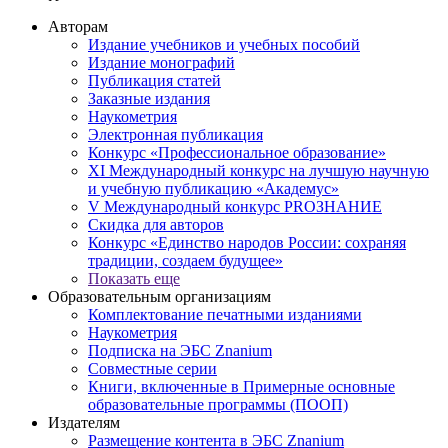
Авторам
Издание учебников и учебных пособий
Издание монографий
Публикация статей
Заказные издания
Наукометрия
Электронная публикация
Конкурс «Профессиональное образование»
XI Международный конкурс на лучшую научную
и учебную публикацию «Академус»
V Международный конкурс PROЗНАНИЕ
Скидка для авторов
Конкурс «Единство народов России: сохраняя
традиции, создаем будущее»
Показать еще
Образовательным организациям
Комплектование печатными изданиями
Наукометрия
Подписка на ЭБС Znanium
Совместные серии
Книги, включенные в Примерные основные
образовательные программы (ПООП)
Издателям
Размещение контента в ЭБС Znanium