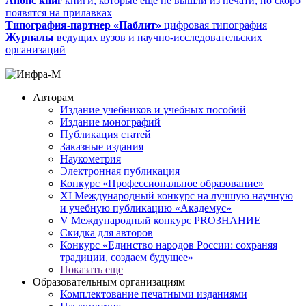
Анонс книг
книги, которые еще не вышли из печати, но скоро
появятся на прилавках
Типография-партнер «Паблит»
цифровая типография
Журналы
ведущих вузов и научно-исследовательских
организаций
Авторам
Издание учебников и учебных пособий
Издание монографий
Публикация статей
Заказные издания
Наукометрия
Электронная публикация
Конкурс «Профессиональное образование»
XI Международный конкурс на лучшую научную
и учебную публикацию «Академус»
V Международный конкурс PROЗНАНИЕ
Скидка для авторов
Конкурс «Единство народов России: сохраняя
традиции, создаем будущее»
Показать еще
Образовательным организациям
Комплектование печатными изданиями