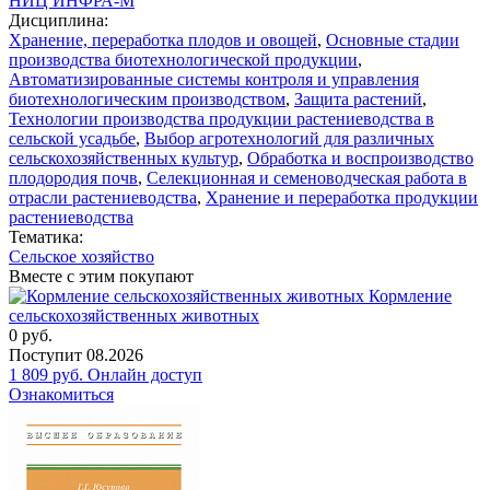
НИЦ ИНФРА-М
Дисциплина:
Хранение, переработка плодов и овощей
,
Основные стадии
производства биотехнологической продукции
,
Автоматизированные системы контроля и управления
биотехнологическим производством
,
Защита растений
,
Технологии производства продукции растениеводства в
сельской усадьбе
,
Выбор агротехнологий для различных
сельскохозяйственных культур
,
Обработка и воспроизводство
плодородия почв
,
Селекционная и семеноводческая работа в
отрасли растениеводства
,
Хранение и переработка продукции
растениеводства
Тематика:
Сельское хозяйство
Вместе с этим покупают
Кормление
сельскохозяйственных животных
0
руб.
Поступит
08.2026
1 809
руб.
Онлайн доступ
Ознакомиться