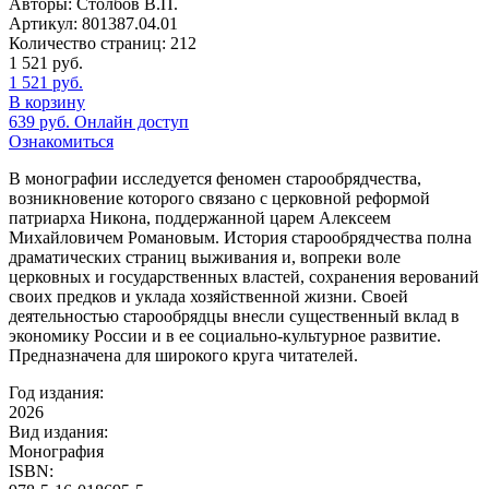
Авторы:
Столбов В.П.
Артикул:
801387.04.01
Количество страниц:
212
1 521
руб.
1 521
руб.
В корзину
639
руб.
Онлайн доступ
Ознакомиться
В монографии исследуется феномен старообрядчества,
возникновение которого связано с церковной реформой
патриарха Никона, поддержанной царем Алексеем
Михайловичем Романовым. История старообрядчества полна
драматических страниц выживания и, вопреки воле
церковных и государственных властей, сохранения верований
своих предков и уклада хозяйственной жизни. Своей
деятельностью старообрядцы внесли существенный вклад в
экономику России и в ее социально-культурное развитие.
Предназначена для широкого круга читателей.
Год издания:
2026
Вид издания:
Монография
ISBN: