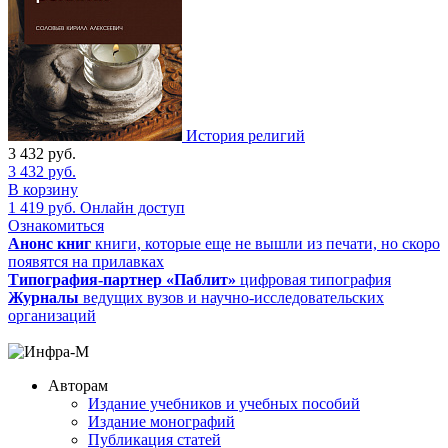
История религий
3 432
руб.
3 432
руб.
В корзину
1 419
руб.
Онлайн доступ
Ознакомиться
Анонс книг
книги, которые еще не вышли из печати, но скоро
появятся на прилавках
Типография-партнер «Паблит»
цифровая типография
Журналы
ведущих вузов и научно-исследовательских
организаций
Авторам
Издание учебников и учебных пособий
Издание монографий
Публикация статей