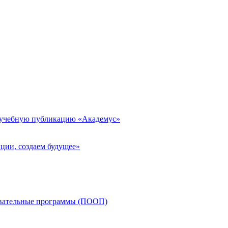
 учебную публикацию «Академус»
ции, создаем будущее»
овательные программы (ПООП)