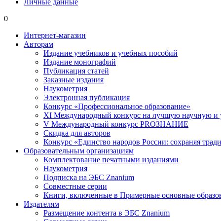
Личные данные
0
Интернет-магазин
Авторам
Издание учебников и учебных пособий
Издание монографий
Публикация статей
Заказные издания
Наукометрия
Электронная публикация
Конкурс «Профессиональное образование»
XI Международный конкурс на лучшую научную и
V Международный конкурс PROЗНАНИЕ
Скидка для авторов
Конкурс «Единство народов России: сохраняя тради
Образовательным организациям
Комплектование печатными изданиями
Наукометрия
Подписка на ЭБС Znanium
Совместные серии
Книги, включенные в Примерные основные образ
Издателям
Размещение контента в ЭБС Znanium