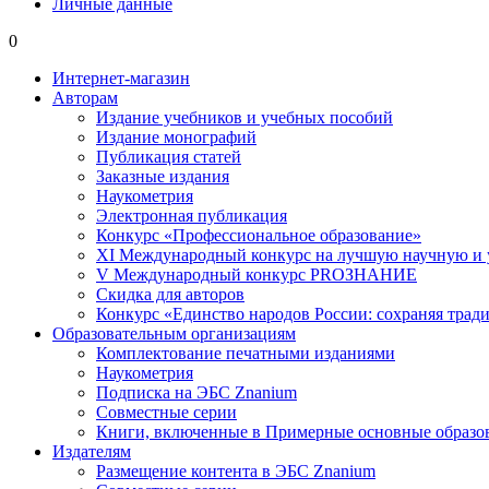
Личные данные
0
Интернет-магазин
Авторам
Издание учебников и учебных пособий
Издание монографий
Публикация статей
Заказные издания
Наукометрия
Электронная публикация
Конкурс «Профессиональное образование»
XI Международный конкурс на лучшую научную и
V Международный конкурс PROЗНАНИЕ
Скидка для авторов
Конкурс «Единство народов России: сохраняя тради
Образовательным организациям
Комплектование печатными изданиями
Наукометрия
Подписка на ЭБС Znanium
Совместные серии
Книги, включенные в Примерные основные образ
Издателям
Размещение контента в ЭБС Znanium