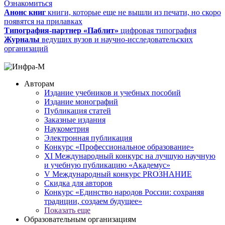
Ознакомиться
Анонс книг
книги, которые еще не вышли из печати, но скоро
появятся на прилавках
Типография-партнер «Паблит»
цифровая типография
Журналы
ведущих вузов и научно-исследовательских
организаций
Авторам
Издание учебников и учебных пособий
Издание монографий
Публикация статей
Заказные издания
Наукометрия
Электронная публикация
Конкурс «Профессиональное образование»
XI Международный конкурс на лучшую научную
и учебную публикацию «Академус»
V Международный конкурс PROЗНАНИЕ
Скидка для авторов
Конкурс «Единство народов России: сохраняя
традиции, создаем будущее»
Показать еще
Образовательным организациям