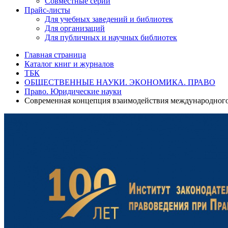
Совместные серии
Прайс-листы
Для учебных заведений и библиотек
Для организаций
Для публичных и научных библиотек
Главная страница
Каталог книг и журналов
ТБК
ОБЩЕСТВЕННЫЕ НАУКИ. ЭКОНОМИКА. ПРАВО
Право. Юридические науки
Современная концепция взаимодействия международного