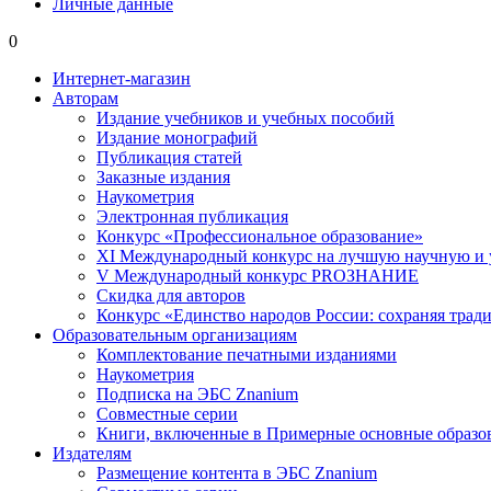
Личные данные
0
Интернет-магазин
Авторам
Издание учебников и учебных пособий
Издание монографий
Публикация статей
Заказные издания
Наукометрия
Электронная публикация
Конкурс «Профессиональное образование»
XI Международный конкурс на лучшую научную и
V Международный конкурс PROЗНАНИЕ
Скидка для авторов
Конкурс «Единство народов России: сохраняя тради
Образовательным организациям
Комплектование печатными изданиями
Наукометрия
Подписка на ЭБС Znanium
Совместные серии
Книги, включенные в Примерные основные образ
Издателям
Размещение контента в ЭБС Znanium