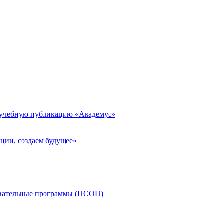
 учебную публикацию «Академус»
ции, создаем будущее»
овательные программы (ПООП)