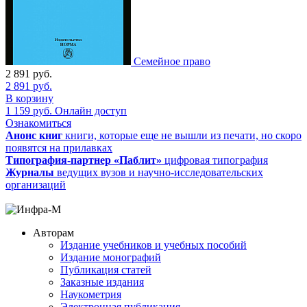
Семейное право
2 891
руб.
2 891
руб.
В корзину
1 159
руб.
Онлайн доступ
Ознакомиться
Анонс книг
книги, которые еще не вышли из печати, но скоро
появятся на прилавках
Типография-партнер «Паблит»
цифровая типография
Журналы
ведущих вузов и научно-исследовательских
организаций
Авторам
Издание учебников и учебных пособий
Издание монографий
Публикация статей
Заказные издания
Наукометрия
Электронная публикация