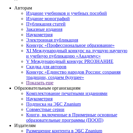
Авторам
Издание учебников и учебных пособий
Издание монографий
Публикация статей
Заказные издания
Наукометрия
Электронная публикация
Конкурс «Профессиональное образование»
XI Международный конкурс на лучшую научную
и учебную публикацию «Академус»
V Международный конкурс PROЗНАНИЕ
Скидка для авторов
Конкурс «Единство народов России: сохраняя
традиции, создаем будущее»
Показать еще
Образовательным организациям
Комплектование печатными изданиями
Наукометрия
Подписка на ЭБС Znanium
Совместные серии
Книги, включенные в Примерные основные
образовательные программы (ПООП)
Издателям
Размещение контента в ЭБС Znanium