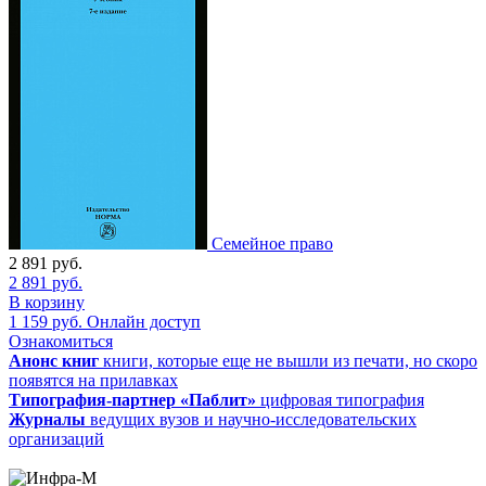
Семейное право
2 891
руб.
2 891
руб.
В корзину
1 159
руб.
Онлайн доступ
Ознакомиться
Анонс книг
книги, которые еще не вышли из печати, но скоро
появятся на прилавках
Типография-партнер «Паблит»
цифровая типография
Журналы
ведущих вузов и научно-исследовательских
организаций