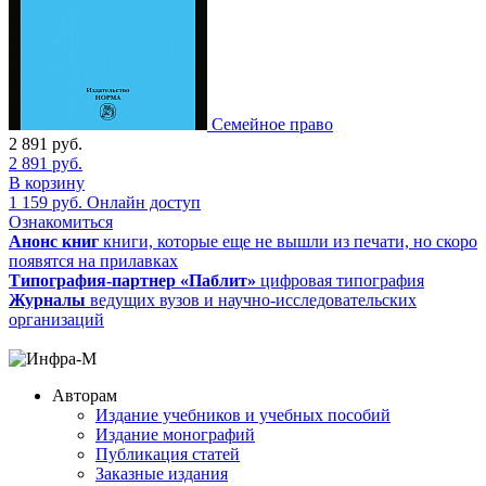
Семейное право
2 891
руб.
2 891
руб.
В корзину
1 159
руб.
Онлайн доступ
Ознакомиться
Анонс книг
книги, которые еще не вышли из печати, но скоро
появятся на прилавках
Типография-партнер «Паблит»
цифровая типография
Журналы
ведущих вузов и научно-исследовательских
организаций
Авторам
Издание учебников и учебных пособий
Издание монографий
Публикация статей
Заказные издания