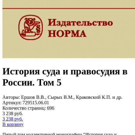
История суда и правосудия в
России. Том 5
Авторы:
Ершов В.В., Сырых В.М., Краковский К.П. и др.
Артикул:
729515.06.01
Количество страниц:
696
3 238
руб.
3 238
руб.
В корзину
Пятый том коллективной монографии "История суда и