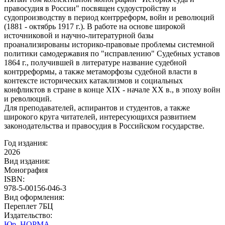
правосудия в России" посвящен судоустройству и
судопроизводству в период контрреформ, войн и революций
(1881 - октябрь 1917 г.). В работе на основе широкой
источниковой и научно-литературной базы
проанализированы историко-правовые проблемы системной
политики самодержавия по "исправлению" Судебных уставов
1864 г., получившей в литературе название судебной
контрреформы, а также метаморфозы судебной власти в
контексте исторических катаклизмов и социальных
конфликтов в стране в конце XIX - начале ХХ в., в эпоху войн
и революций.
Для преподавателей, аспирантов и студентов, а также
широкого круга читателей, интересующихся развитием
законодательства и правосудия в Российском государстве.
Год издания:
2026
Вид издания:
Монография
ISBN:
978-5-00156-046-3
Вид оформления:
Переплет 7БЦ
Издательство:
Юр. НОРМА