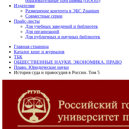
образовательные программы (ПООП)
Издателям
Размещение контента в ЭБС Znanium
Совместные серии
Прайс-листы
Для учебных заведений и библиотек
Для организаций
Для публичных и научных библиотек
Главная страница
Каталог книг и журналов
ТБК
ОБЩЕСТВЕННЫЕ НАУКИ. ЭКОНОМИКА. ПРАВО
Право. Юридические науки
История суда и правосудия в России. Том 5