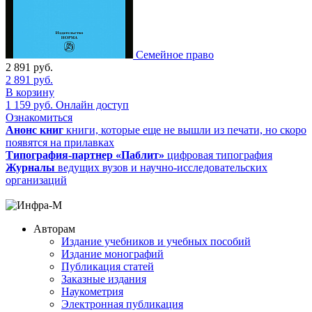
Семейное право
2 891
руб.
2 891
руб.
В корзину
1 159
руб.
Онлайн доступ
Ознакомиться
Анонс книг
книги, которые еще не вышли из печати, но скоро
появятся на прилавках
Типография-партнер «Паблит»
цифровая типография
Журналы
ведущих вузов и научно-исследовательских
организаций
Авторам
Издание учебников и учебных пособий
Издание монографий
Публикация статей
Заказные издания
Наукометрия
Электронная публикация