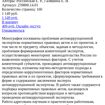
Авторы:
Россинская Е. Р., Галяшина Е. И.
Артикул:
259800.14.01
Количество страниц:
160
1 149
руб.
1 149
руб.
В корзину
409
руб.
Онлайн доступ
Ознакомиться
Монография посвяшена проблемам антикоррупционной
экспертизы нормативных правовых актов и их проектов, в
том числе ее предмету, объектам, задачам и методологии,
проблемам формирования компетенций экспертов,
осуществляющих мониторинг законодательства России по
выявлению коррупииогенных факторов. С учетом
компетенций субъектов, проводящих антикоррупционные
экспертизы, изложены научно-методические подходы к
определению коррупииогенных факторов нормативных
правовых актов и их проектов, сформулированы требования к
форме и содержанию заключения эксперта
антикоррупционной экспертизы. В работе также содержится
подборка нормативных правовых актов, касающихся
вопросов противодействия коррупции и методики
проведения антикоррупционной экспертизы.
Работа адресована научным и практическим работникам,