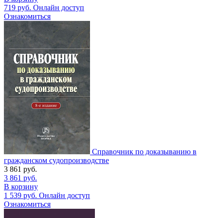
719
руб.
Онлайн доступ
Ознакомиться
Справочник по доказыванию в
гражданском судопроизводстве
3 861
руб.
3 861
руб.
В корзину
1 539
руб.
Онлайн доступ
Ознакомиться