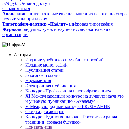
579
руб.
Онлайн доступ
Ознакомиться
Анонс книг
книги, которые еще не вышли из печати, но скоро
появятся на прилавках
Типография-партнер «Паблит»
цифровая типография
Журналы
ведущих вузов и научно-исследовательских
организаций
Авторам
Издание учебников и учебных пособий
Издание монографий
Публикация статей
Заказные издания
Наукометрия
Электронная публикация
Конкурс «Профессиональное образование»
XI Международный конкурс на лучшую научную
и учебную публикацию «Академус»
V Международный конкурс PROЗНАНИЕ
Скидка для авторов
Конкурс «Единство народов России: сохраняя
традиции, создаем будущее»
Показать еще